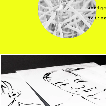
wenig
sei:m